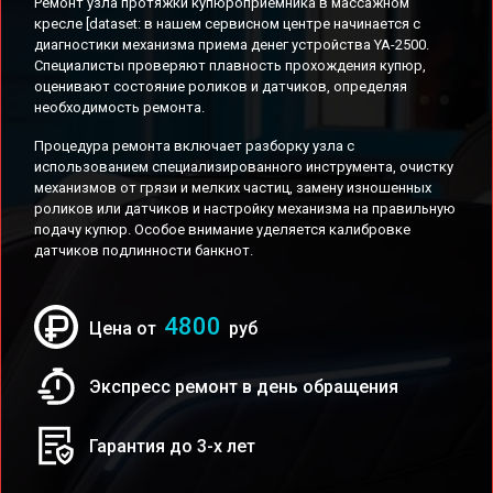
Ремонт узла протяжки купюроприемника в массажном
кресле [dataset: в нашем сервисном центре начинается с
диагностики механизма приема денег устройства YA-2500.
Специалисты проверяют плавность прохождения купюр,
оценивают состояние роликов и датчиков, определяя
необходимость ремонта.
Процедура ремонта включает разборку узла с
использованием специализированного инструмента, очистку
механизмов от грязи и мелких частиц, замену изношенных
роликов или датчиков и настройку механизма на правильную
подачу купюр. Особое внимание уделяется калибровке
датчиков подлинности банкнот.
4800
Цена от
руб
Экспресс ремонт в день обращения
Гарантия до 3-х лет