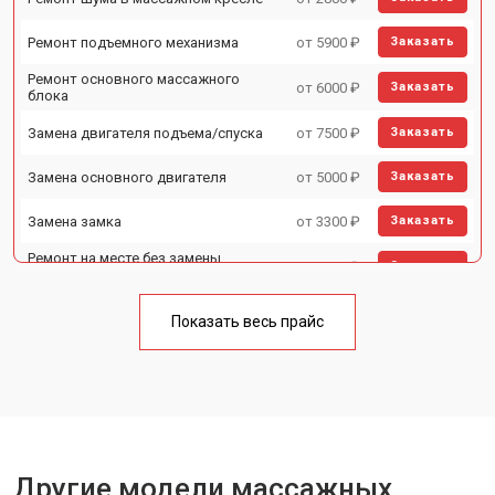
Ремонт подъемного механизма
от 5900 ₽
Заказать
Ремонт основного массажного
от 6000 ₽
Заказать
блока
Замена двигателя подъема/спуска
от 7500 ₽
Заказать
Замена основного двигателя
от 5000 ₽
Заказать
Замена замка
от 3300 ₽
Заказать
Ремонт на месте без замены
от 3200 ₽
Заказать
запчастей
Ремонт проводки
от 4400 ₽
Заказать
Показать весь прайс
Замена вторичного
от 6200 ₽
Заказать
трансформатора
Ремонт блока питания
от 3500 ₽
Заказать
Ремонт материнской платы
от 4100 ₽
Заказать
Другие модели массажных
Прошивка
от 3700 ₽
Заказать