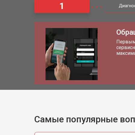
1
Диагно
Обра
Первым 
сервисн
максима
Самые популярные во