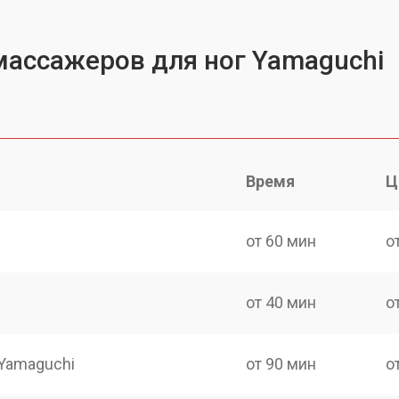
массажеров для ног Yamaguchi
Время
Ц
от 60 мин
о
от 40 мин
о
Yamaguchi
от 90 мин
о