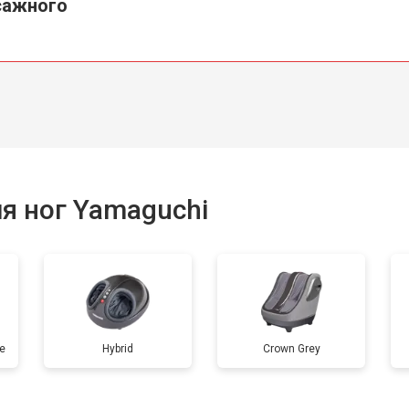
сажного
я ног Yamaguchi
e
Hybrid
Crown Grey