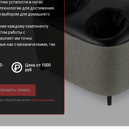
ию усталости в ногах.
технологии для достижения
м выбором для домашнего
ание каждому компоненту
том работы с
воляет им точно
ые как с механическими, так
3-
Цена от 1000
руб
править заявку
 на обработку моих
персональных