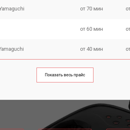
Yamaguchi
от 70 мин
о
от 60 мин
о
Yamaguchi
от 40 мин
о
от 80 мин
о
Показать весь прайс
от 50 мин
о