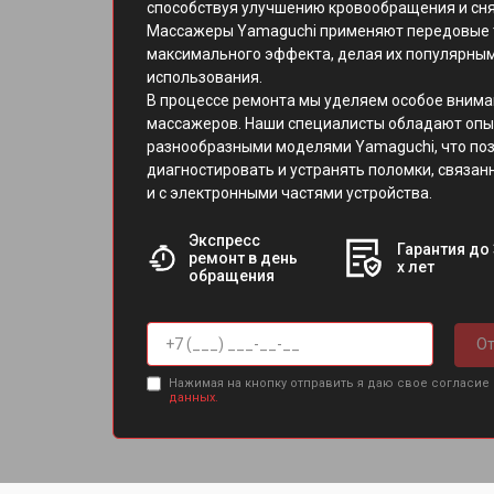
способствуя улучшению кровообращения и снят
Массажеры Yamaguchi применяют передовые 
максимального эффекта, делая их популярны
использования.
В процессе ремонта мы уделяем особое вним
массажеров. Наши специалисты обладают опы
разнообразными моделями Yamaguchi, что поз
диагностировать и устранять поломки, связанн
и с электронными частями устройства.
Экспресс
Гарантия до 
ремонт в день
х лет
обращения
От
Нажимая на кнопку отправить я даю свое согласие
данных.