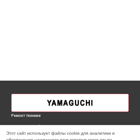
Ремонт техники
ВЫБЕРИ СВОЙ ГОРОД
Этот сайт использует файлы cookie для аналитики и
Ремонт беговой дорожки MAX PRO-S Yamaguchi в
Москве
обеспечения наилучшего пользовательского опыта.